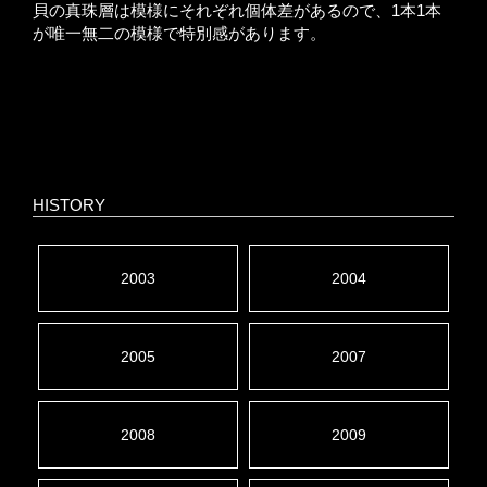
貝の真珠層は模様にそれぞれ個体差があるので、1本1本
が唯一無二の模様で特別感があります。
HISTORY
2003
2004
2005
2007
2008
2009