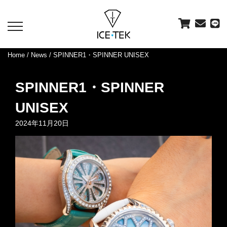
toggle
navigation
Home
/
News
/ SPINNER1・SPINNER UNISEX
SPINNER1・SPINNER
UNISEX
2024年11月20日