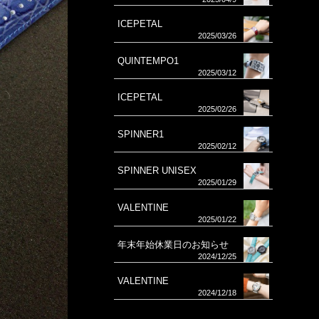
ICEPETAL
2025/03/26
QUINTEMPO1
2025/03/12
ICEPETAL
2025/02/26
SPINNER1
2025/02/12
SPINNER UNISEX
2025/01/29
VALENTINE
2025/01/22
年末年始休業日のお知らせ
2024/12/25
VALENTINE
2024/12/18