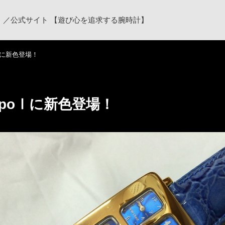
ク）／公式サイト 【遊び心を追求する腕時計】
poⅠに新色登場！
empoⅠに新色登場！