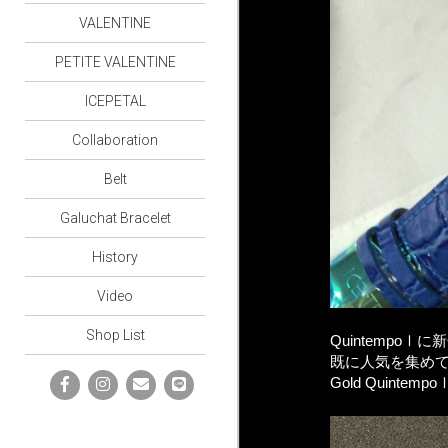
VALENTINE
PETITE VALENTINE
ICEPETAL
Collaboration
Belt
Galuchat Bracelet
History
Video
Shop List
QuintempoⅠ
既に人気を集め
Gold Quintemp