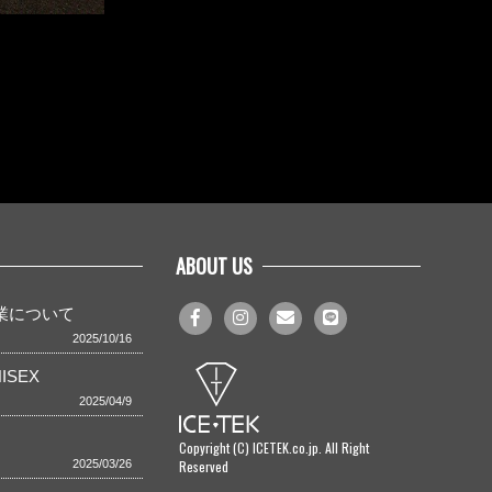
ABOUT US
事業について
2025/10/16
ISEX
2025/04/9
Copyright (C) ICETEK.co.jp. All Right
Reserved
2025/03/26