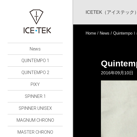
ICETEK（アイステッ
Home
/
News
/ Quintem
News
QUINTEMPO 1
Quint
QUINTEMPO 2
2016年09月10日
PIXY
SPINNER 1
SPINNER UNISEX
MAGNUM CHRONO
MASTER CHRONO