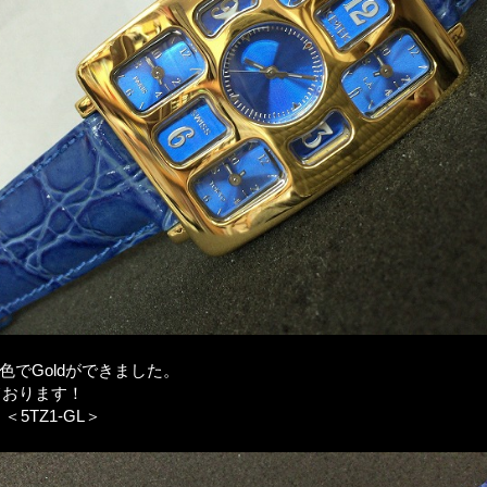
に新色でGoldができました。
ております！
oⅠ＜5TZ1-GL＞