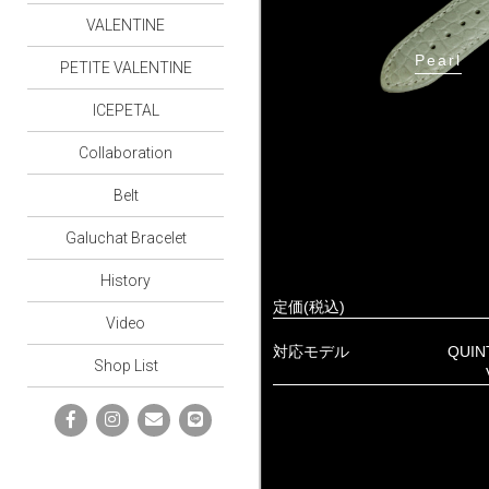
VALENTINE
Pearl
PETITE VALENTINE
ICEPETAL
Collaboration
Belt
Galuchat Bracelet
History
定価(税込)
Video
対応モデル
QUIN
Shop List