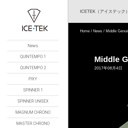
ICETEK（アイステッ
Home
/
News
/ Middle Genui
News
QUINTEMPO 1
Middle G
QUINTEMPO 2
2017年08月4日
PIXY
SPINNER 1
SPINNER UNISEX
MAGNUM CHRONO
MASTER CHRONO