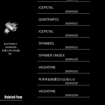
ICEPETAL
2025/03/26
QUINTEMPO1
2025/03/12
ICEPETAL
2025/02/26
SPINNER1
BUTTERFLY
DIAMOND
2025/02/12
定価￥88,000(税
別）
SPINNER UNISEX
2025/01/29
VALENTINE
2025/01/22
年末年始休業日のお知らせ
2024/12/25
VALENTINE
2024/12/18
Related Item