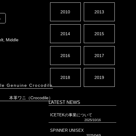
2010
2013
る
2014
2015
lt
,
Middle
2016
2017
2018
2019
le Genuine Crocodile
本革ワニ（Crocodile）
LATEST NEWS
ICETEKの事業について
2025/10/16
SPINNER UNISEX
2025/04/9