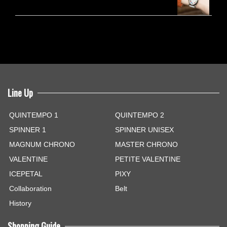
Line Up
QUINTEMPO 1
QUINTEMPO 2
SPINNER 1
SPINNER UNISEX
MAGNUM CHRONO
MASTER CHRONO
VALENTINE
PETITE VALENTINE
ICEPETAL
PIXY
Collaboration
Belt
History
Shopping Guide