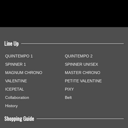
Line Up
QUINTEMPO 1
QUINTEMPO 2
SPINNER 1
SPINNER UNISEX
MAGNUM CHRONO
MASTER CHRONO
VALENTINE
PETITE VALENTINE
ICEPETAL
PIXY
Collaboration
Belt
History
Shopping Guide